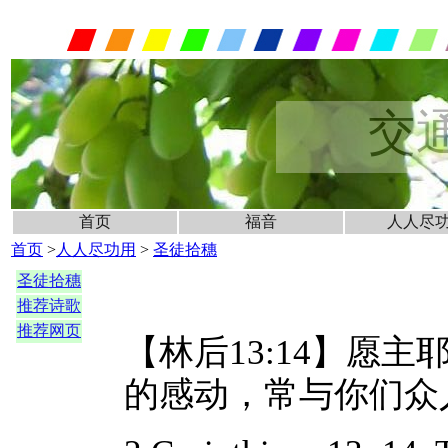
交
首页
福音
人人尽
首页
>
人人尽功用
>
圣徒拾穗
圣徒拾穗
推荐诗歌
推荐网页
【林后13:14】愿
的感动，常与你们众