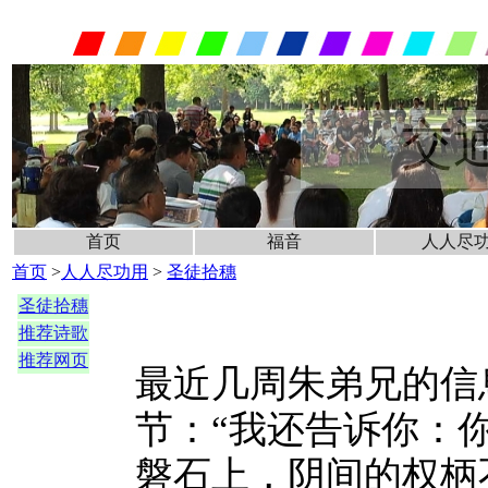
交
首页
福音
人人尽
首页
>
人人尽功用
>
圣徒拾穗
圣徒拾穗
推荐诗歌
推荐网页
最近几周朱弟兄的信
节：“我还告诉你：
磐石上，阴间的权柄