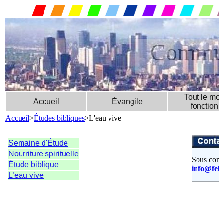
Commun
Tout le m
Accueil
Évangile
fonctio
Accueil
>
Études bibliques
>L'eau vive
Semaine d'Étude
Nourriture spirituelle
Sous con
Étude biblique
info@fe
L’eau vive