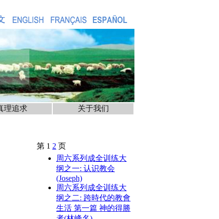
真理追求
关于我们
第 1
2
页
周六系列成全训练大
纲之一: 认识教会
(Joseph)
周六系列成全训练大
纲之二: 跨時代的教會
生活 第一篇 神的得勝
者(林峰名)